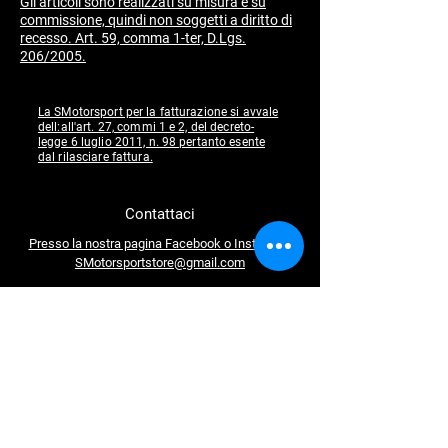
​Gli articoli sono realizzati su misura e su
commissione, quindi non soggetti a diritto di
recesso. Art. 59, comma 1-ter, D.Lgs.
206/2005.
La SMotorsport per la fatturazione si avvale
dell:all'art. 27, commi 1 e 2, del decreto-
legge 6 luglio 2011, n. 98 pertanto esente
dal rilasciare fattura.
Contattaci
Presso la nostra pagina Facebook o Instagram
SMotorsportstore@gmail.com
Seguici