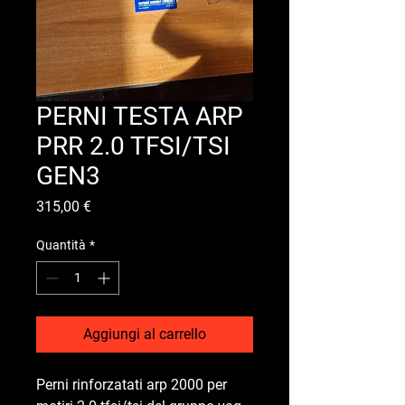
PERNI TESTA ARP
PRR 2.0 TFSI/TSI
GEN3
Prezzo
315,00 €
Quantità
*
Aggiungi al carrello
Perni rinforzatati arp 2000 per