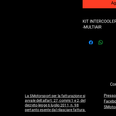
Ag
KIT INTERCOOLE
-MULTIAIR
KIT INTERCOOLER 
T-JET -MULTIAIR, ALF
MULTIJET.
MASSA RADIANTE I
PER IL MONTAGGIO 
BOCCHETTE DA 60MM
SPECIFICHE RINFOR
Sconto del 5% per ch
bancario.
Con
Presso
La SMotorsport per la fatturazione si
avvale dell:all'art. 27, commi 1 e 2, del
Facebo
decreto-legge 6 luglio 2011, n. 98
SMotor
pertanto esente dal rilasciare fattura.