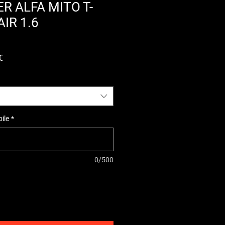
R ALFA MITO T-
IR 1.6
Prezzo
€
scontato
ile
*
0/500