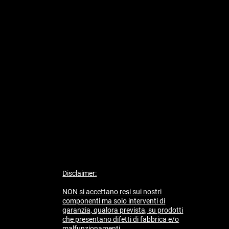
Disclaimer:
NON si accettano resi sui nostri
componenti ma solo interventi di
garanzia, qualora prevista, su prodotti
che presentano difetti di fabbrica e/o
malfunzionamenti.