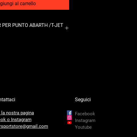
giungi al carrello
R PER PUNTO ABARTH /T-JET
MAGGIORATO PER PUNTO ABARTH-
A MITO -T-JET -MULTIAIR , 1.6
N ALLUMINIO 7L CON FILETTATURE
, TECNOLOGIA TUBE AND FINE ,
 , TUBAZIONI SILICONICHE
ZATE E FASCETTE IN ACCIAIO INOX.
i effettua il pagamento con bonifico
tattaci
Seguici
 la nostra pagina
Facebook
ok o Instagram
Instagram
sportstore@gmail.com
Youtube