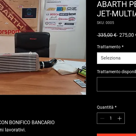
ABARTH PE
JET-MULTIA
SKU: 0005
Prezzo
 335,00 € 
275,00 
regolare
Trattamento
*
Seleziona
Trattamento disponib
Quantità
*
CON BONIFICO BANCARIO
i lavorativi.