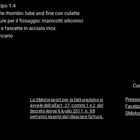
 tipo 1.4
te rhombic tube and fine con culatte
e per il fissaggio; manicotti siliconici
 e fascette in acciaio inox.
ncario
Con
Presso
La SMotorsport per la fatturazione si
avvale dell:all'art. 27, commi 1 e 2, del
Facebo
decreto-legge 6 luglio 2011, n. 98
SMotor
pertanto esente dal rilasciare fattura.