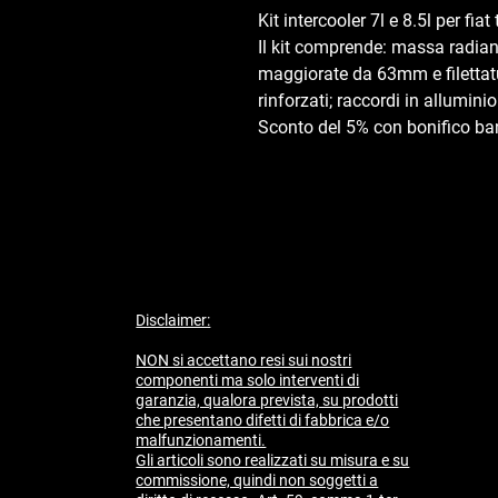
Kit intercooler 7l e 8.5l per fiat
Il kit comprende: massa radian
maggiorate da 63mm e filettatur
rinforzati; raccordi in alluminio
Sconto del 5% con bonifico ba
Disclaimer:
NON si accettano resi sui nostri
componenti ma solo interventi di
garanzia, qualora prevista, su prodotti
che presentano difetti di fabbrica e/o
malfunzionamenti.
​Gli articoli sono realizzati su misura e su
commissione, quindi non soggetti a