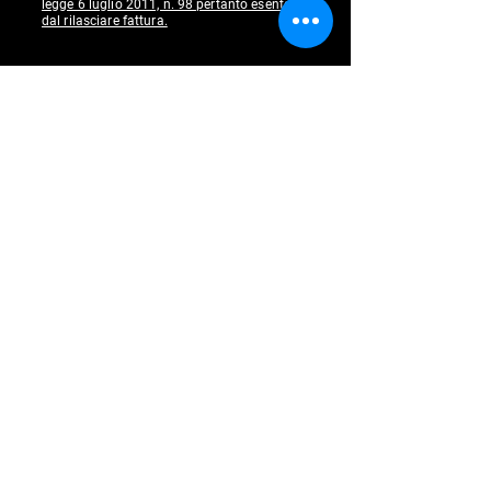
legge 6 luglio 2011, n. 98 pertanto esente
dal rilasciare fattura.
Contattaci
Presso la nostra pagina Facebook o Instagram
SMotorsportstore@gmail.com
Seguici
Facebook
Instagram
Youtube