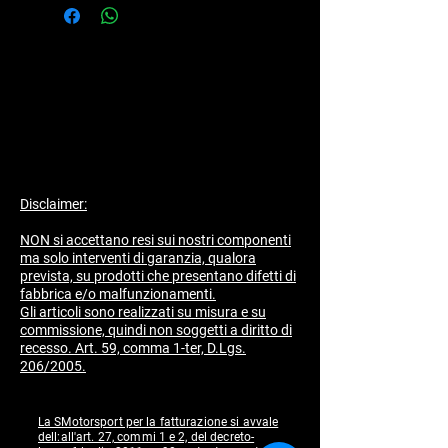
ERGAL CON ORING INTEGRATO ,
TUBAZIONE IN GOMMA AD ALTA
TEMPERATURA CON CURVA A 90
GRADI, FASCETTA IN ACCIAIO INOX ,
TAPPO COLLETTORE ASPIRAZIONE E
FASCETTA IN PVC.
Disclaimer:
NON si accettano resi sui nostri componenti
ma solo interventi di garanzia, qualora
prevista, su prodotti che presentano difetti di
fabbrica e/o malfunzionamenti.
​Gli articoli sono realizzati su misura e su
commissione, quindi non soggetti a diritto di
recesso. Art. 59, comma 1-ter, D.Lgs.
206/2005.
La SMotorsport per la fatturazione si avvale
dell:all'art. 27, commi 1 e 2, del decreto-