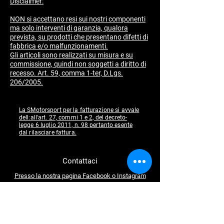
Disclaimer:
NON si accettano resi sui nostri componenti
ma solo interventi di garanzia, qualora
prevista, su prodotti che presentano difetti di
fabbrica e/o malfunzionamenti.
​Gli articoli sono realizzati su misura e su
commissione, quindi non soggetti a diritto di
recesso. Art. 59, comma 1-ter, D.Lgs.
206/2005.
La SMotorsport per la fatturazione si avvale
dell:all'art. 27, commi 1 e 2, del decreto-
legge 6 luglio 2011, n. 98 pertanto esente
dal rilasciare fattura.
Contattaci
Presso la nostra pagina Facebook o Instagram
SMotorsportstore@gmail.com
Seguici