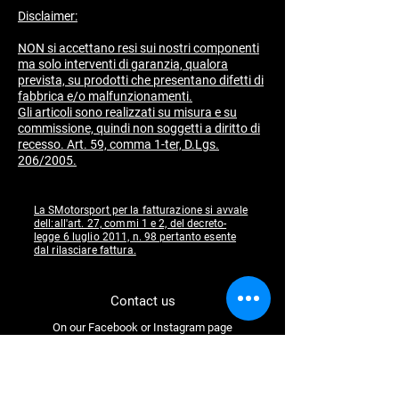
Disclaimer:
NON si accettano resi sui nostri componenti
ma solo interventi di garanzia, qualora
prevista, su prodotti che presentano difetti di
fabbrica e/o malfunzionamenti.
​Gli articoli sono realizzati su misura e su
commissione, quindi non soggetti a diritto di
recesso. Art. 59, comma 1-ter, D.Lgs.
206/2005.
La SMotorsport per la fatturazione si avvale
dell:all'art. 27, commi 1 e 2, del decreto-
legge 6 luglio 2011, n. 98 pertanto esente
dal rilasciare fattura.
Contact us
On our Facebook or Instagram page
Follow us