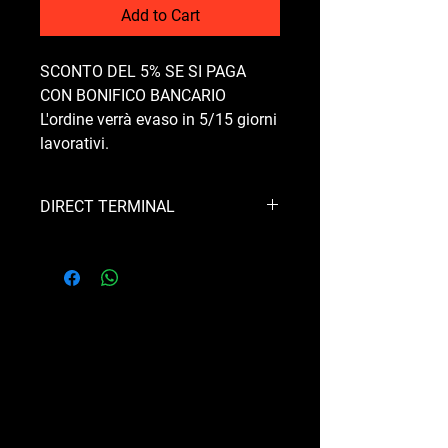
Add to Cart
SCONTO DEL 5% SE SI PAGA
CON BONIFICO BANCARIO
L'ordine verrà evaso in 5/15 giorni
lavorativi.
DIRECT TERMINAL
FOR PUNTO -T-JET -MULTIAIR -
ABARTH, MITO T-JET, MULTIAIR
MADE OF 304L STEEL ASSEMBLED BY
TIG, AVAILABLE WITH SINGLE OR
DOUBLE OUTLET TERMINAL DESIGN
AT THE CUSTOMER'S CHOICE.