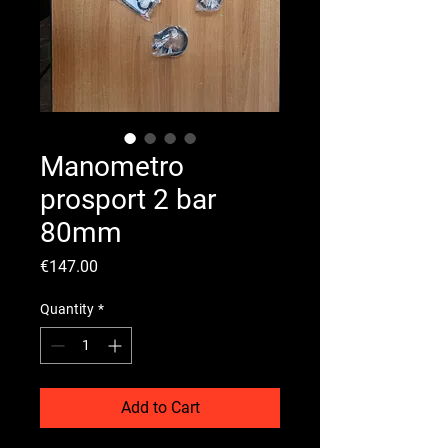
Manometro
prosport 2 bar
80mm
Price
€147.00
Quantity
*
Add to Cart