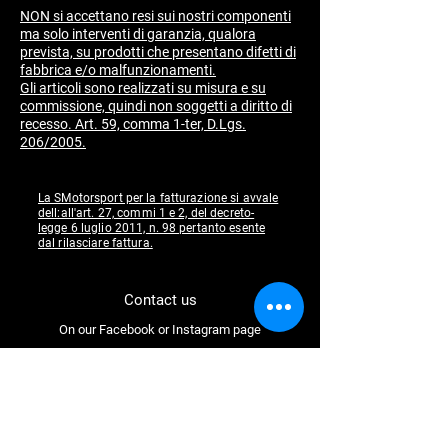
NON si accettano resi sui nostri componenti
ma solo interventi di garanzia, qualora
prevista, su prodotti che presentano difetti di
fabbrica e/o malfunzionamenti.
​Gli articoli sono realizzati su misura e su
commissione, quindi non soggetti a diritto di
recesso. Art. 59, comma 1-ter, D.Lgs.
206/2005.
La SMotorsport per la fatturazione si avvale
dell:all'art. 27, commi 1 e 2, del decreto-
legge 6 luglio 2011, n. 98 pertanto esente
dal rilasciare fattura.
Contact us
On our Facebook or Instagram page
Follow us