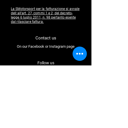
La SMotorsport per la fatturazione si avvale
dell:all'art. 27, commi 1 e 2, del decreto-
legge 6 luglio 2011, n. 98 pertanto esente
dal rilasciare fattura.
Contact us
On our Facebook or Instagram page
Follow us
Facebook
Instagram
Youtube