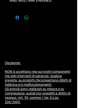
AND MULTIAIR ENGINES
ALUMINUM RADIANT MASS WITH
BRACKETS, CNC FLANGE FOR
EXCHANGER ELIMINATION, BRAIDED
HOSES WITH ERGAL FITTINGS.
Disclaimer:
NON si accettano resi sui nostri componenti
ma solo interventi di garanzia, qualora
prevista, su prodotti che presentano difetti di
fabbrica e/o malfunzionamenti.
​Gli articoli sono realizzati su misura e su
commissione, quindi non soggetti a diritto di
recesso. Art. 59, comma 1-ter, D.Lgs.
206/2005.