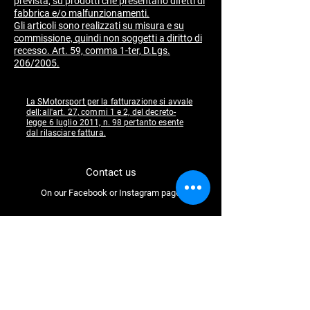
prevista, su prodotti che presentano difetti di
fabbrica e/o malfunzionamenti.
​Gli articoli sono realizzati su misura e su
commissione, quindi non soggetti a diritto di
recesso. Art. 59, comma 1-ter, D.Lgs.
206/2005.
La SMotorsport per la fatturazione si avvale
dell:all'art. 27, commi 1 e 2, del decreto-
legge 6 luglio 2011, n. 98 pertanto esente
dal rilasciare fattura.
Contact us
On our Facebook or Instagram page
Follow us