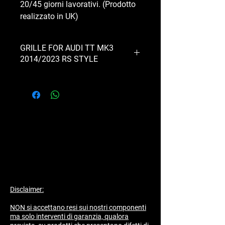
20/45 giorni lavorativi. (Prodotto
realizzato in UK)
GRILLE FOR AUDI TT MK3
2014/2023 RS STYLE
Grille for audi tt mk3 rs style
completely glossy black, with
removable ttrs logo.
Disclaimer:
NON si accettano resi sui nostri componenti
ma solo interventi di garanzia, qualora