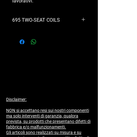
lavorativi.
695 TWO-SEAT COILS
EXCELLENT FOR TUNING ON THE 1.4
T-JET AND MULTIAIR, THEY HELPS TO
HAVE A MORE LINEAR AND
PROGRESSIVE CAR.
Disclaimer:
NON si accettano resi sui nostri componenti
ma solo interventi di garanzia, qualora
prevista, su prodotti che presentano difetti di
fabbrica e/o malfunzionamenti.
​Gli articoli sono realizzati su misura e su