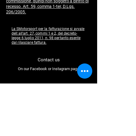
commissione, quindi non soggetti a diritto di
recesso. Art. 59, comma 1-ter, D.Lgs.
206/2005.
La SMotorsport per la fatturazione si avvale
dell:all'art. 27, commi 1 e 2, del decreto-
legge 6 luglio 2011, n. 98 pertanto esente
dal rilasciare fattura.
Contact us
On our Facebook or Instagram page
Follow us