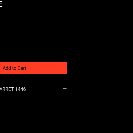
E
Add to Cart
GARRET 1446
ARTRIDGE, IN 304L STEEL
IG, WITH LAMBDA SENSOR AND
MENT. FITS ON ( 500/595/695
RTH, EVO ABARTH, MITO MULTIAIR
TIAIR , 500X MULTIAIR)