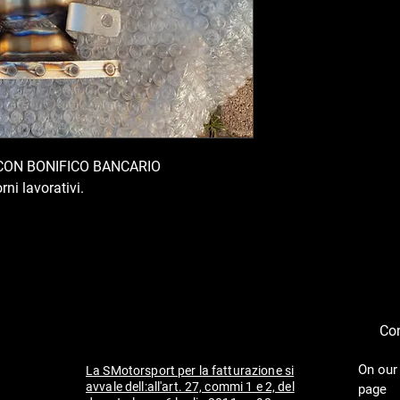
CON BONIFICO BANCARIO
rni lavorativi.
Con
On our
La SMotorsport per la fatturazione si
avvale dell:all'art. 27, commi 1 e 2, del
page