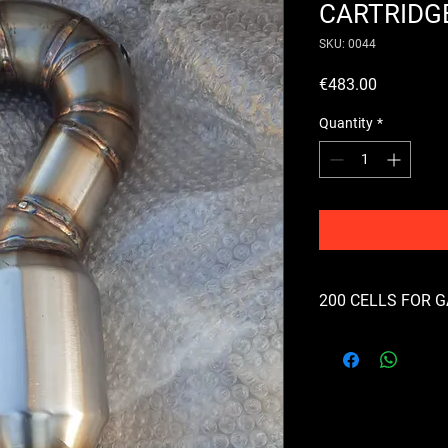
CARTRIDG
SKU: 0044
Price
€483.00
Quantity
*
200 CELLS FOR 
MADE WITH BRAIN C
ASSEMBLED WITH T
BRACKETS ARRANGE
ABARTH, PUNTO ABA
, QV, GIULIETTA MUL